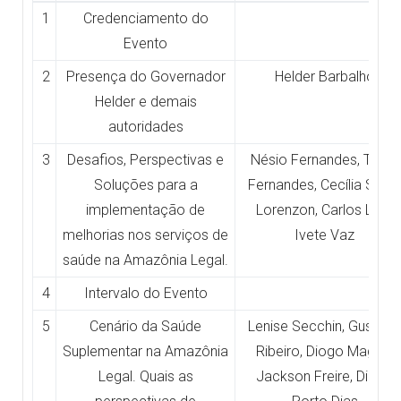
1
Credenciamento do
Evento
2
Presença do Governador
Helder Barbalho
Helder e demais
autoridades
3
Desafios, Perspectivas e
Nésio Fernandes, Tiago
Soluções para a
Fernandes, Cecília Smith
implementação de
Lorenzon, Carlos Lula,
melhorias nos serviços de
Ivete Vaz
saúde na Amazônia Legal.
4
Intervalo do Evento
5
Cenário da Saúde
Lenise Secchin, Gustavo
Suplementar na Amazônia
Ribeiro, Diogo Magno,
Legal. Quais as
Jackson Freire, Diogo