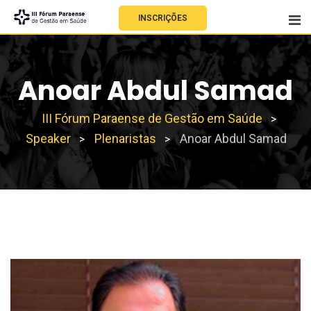
INSCRIÇÕES
Anoar Abdul Samad
III Fórum Paraense de Gestão em Saúde
>
Speaker
Plenaristas
Anoar Abdul Samad
>
>