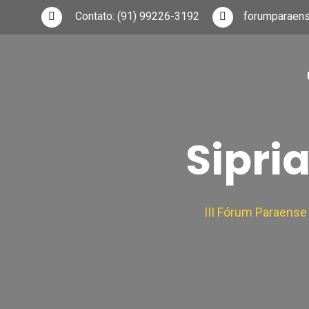
Contato:
(91) 99226-3192
forumparaen
Sipri
III Fórum Paraens