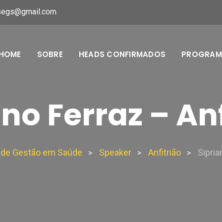
segs@gmail.com
HOME
SOBRE
HEADS CONFIRMADOS
PROGRA
ano Ferraz – Anf
e de Gestão em Saúde
Speaker
Anfitrião
Sipria
>
>
>